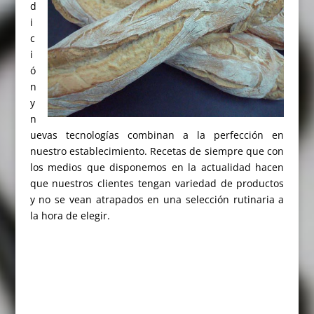
d
i
c
i
ó
n
y
n
uevas tecnologías combinan a la perfección en
nuestro establecimiento. Recetas de siempre que con
los medios que disponemos en la actualidad hacen
que nuestros clientes tengan variedad de productos
y no se vean atrapados en una selección rutinaria a
la hora de elegir.